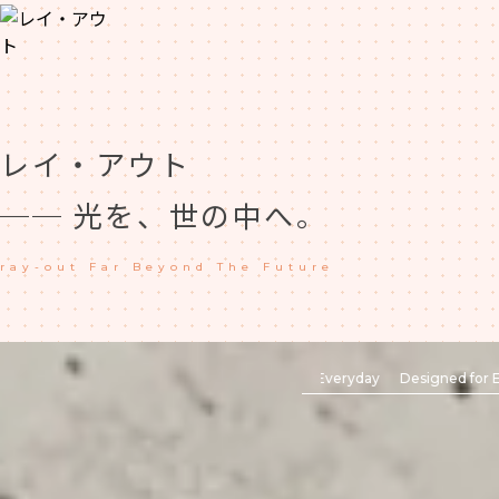
トップ
レ
イ
・
ア
ウ
ト
iPhone
─
─
光
を
、
世
の
中
へ
。
Xperia
r
a
y
-
o
u
t
F
a
r
B
e
y
o
n
d
T
h
e
F
u
t
u
r
e
Galaxy
Designed for Everyday
Designed for Every
AQUOS
Google