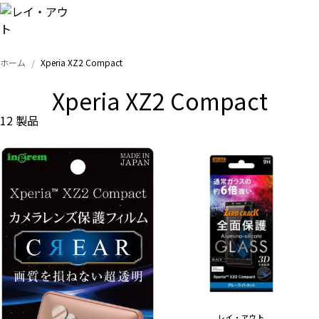
ホーム
Xperia XZ2 Compact
トップ
Xperia XZ2 Compact
iPhone
12 製品
Xperia
Galaxy
AQUOS
Google
レイ・アウト