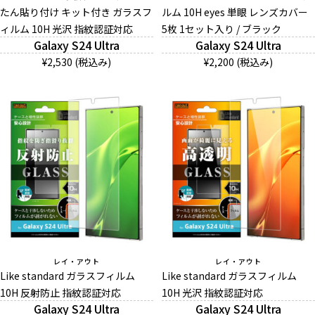
たん貼り付け キット付き ガラスフ
ルム 10H eyes 単眼 レンズカバー
お問い合わせ（一般の皆様）
ィルム 10H 光沢 指紋認証対応
5枚 1セット入り / ブラック
Galaxy S24 Ultra
Galaxy S24 Ultra
お問い合わせ（企業様）
¥2,530 (税込み)
¥2,200 (税込み)
プライバシーポリシー
レイ・アウト
レイ・アウト
Like standard ガラスフィルム
Like standard ガラスフィルム
10H 反射防止 指紋認証対応
10H 光沢 指紋認証対応
Galaxy S24 Ultra
Galaxy S24 Ultra