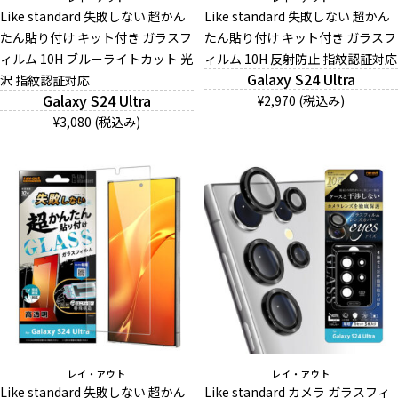
Like standard 失敗しない 超かん
Like standard 失敗しない 超かん
たん貼り付け キット付き ガラスフ
たん貼り付け キット付き ガラスフ
ィルム 10H ブルーライトカット 光
And More
ィルム 10H 反射防止 指紋認証対応
Galaxy S24 Ultra
沢 指紋認証対応
Galaxy S24 Ultra
¥2,970 (税込み)
スマホリング/ストラップ/他
¥3,080 (税込み)
デザインから探す
事業内容
会社概要
お知らせ
よくある質問
レイ・アウト
レイ・アウト
Like standard 失敗しない 超かん
Like standard カメラ ガラスフィ