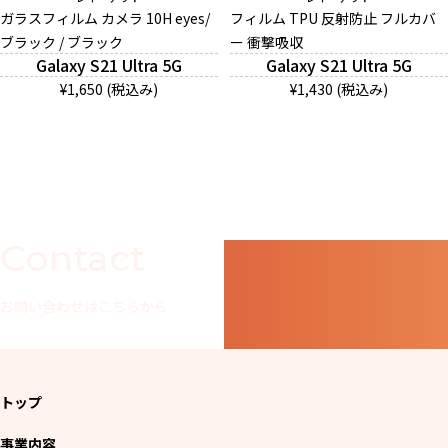
ガラスフィルム カメラ 10H eyes/
フィルム TPU 反射防止 フルカバ
ブラック / ブラック
ー 衝撃吸収
Galaxy S21 Ultra 5G
Galaxy S21 Ultra 5G
And More
¥1,650 (税込み)
¥1,430 (税込み)
スマホリング/ストラップ/他
デザインから探す
Contact
事業内容
お問い合わせはこちらから
会社概要
お知らせ
トップ
よくある質問
事業内容