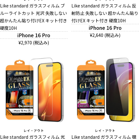
Like standard ガラスフィルム ブ
Like standard ガラスフィルム 反
ルーライトカット 光沢 失敗しない
射防止 失敗しない 超かんたん貼り
超かんたん貼り付けEX キット付き
And More
付けEX キット付き 硬度10H
iPhone 16 Pro
硬度10H
iPhone 16 Pro
¥2,640 (税込み)
スマホリング/ストラップ/他
¥2,970 (税込み)
デザインから探す
事業内容
会社概要
お知らせ
よくある質問
レイ・アウト
レイ・アウト
Like standard ガラスフィルム 光
Like standard ガラスフィルム 覗