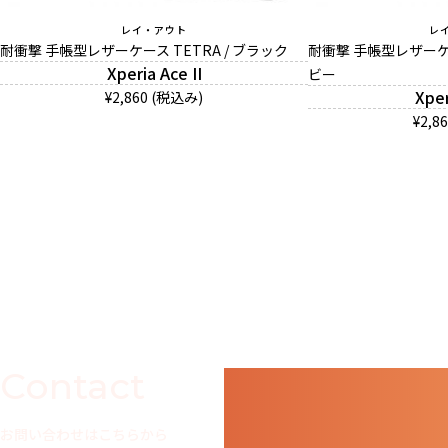
レイ・アウト
レ
耐衝撃 手帳型レザーケース TETRA / ブラック
耐衝撃 手帳型レザーケー
Xperia Ace II
ビー
Xper
¥2,860 (税込み)
¥2,8
Contact
お問い合わせはこちらから