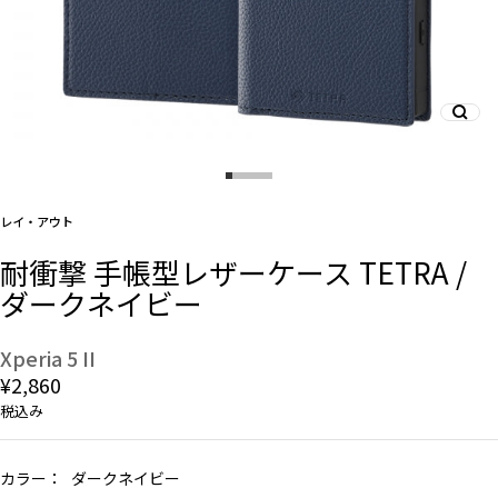
And More
スマホリング/ストラップ/他
レイ・アウト
デザインから探す
耐衝撃 手帳型レザーケース TETRA /
ダークネイビー
事業内容
会社概要
Xperia 5 II
¥2,860
お知らせ
税込み
よくある質問
カラー：
ダークネイビー