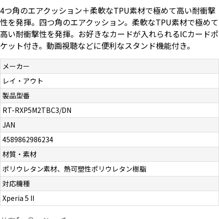
4つ角のエアクッション＋柔軟なTPU素材で極めて高い耐衝撃
お問い合わせ（一般の皆様）
性を発揮。四つ角のエアクッション。柔軟なTPU素材で極めて
高い耐衝撃性を発揮。お好きなカードが入れられるICカードポ
お問い合わせ（企業様）
ケット付き。動画視聴などに便利なスタンド機能付き。
プライバシーポリシー
メーカー
レイ・アウト
製品型番
RT-RXP5M2TBC3/DN
JAN
4589862986234
材質・素材
ポリウレタン素材、熱可塑性ポリウレタン樹脂
対応機種
Xperia 5 II