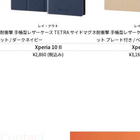
レイ・アウト
レ
耐衝撃 手帳型レザーケース TETRA サイドマグネ
耐衝撃 手帳型レザーケ
ット / ダークネイビー
ット プレート付き / 
Xperia 10 II
Xpe
¥2,860 (税込み)
¥3,1
Contact