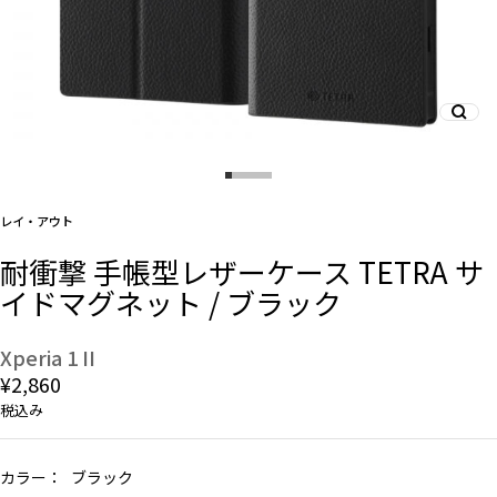
And More
スマホリング/ストラップ/他
レイ・アウト
デザインから探す
耐衝撃 手帳型レザーケース TETRA サ
イドマグネット / ブラック
事業内容
会社概要
Xperia 1 II
¥2,860
お知らせ
税込み
よくある質問
カラー：
ブラック