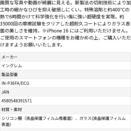
画質な写真や動画が綺麗に見える。新製法の切削技術により加
工時の細かなひびを抑え破損しにくい。特殊溶剤と約400℃の
熱で6時間かけて科学強化を行い傷に強い超硬度を実現。約
And More
35000回の摩擦試験をクリアした超耐久コートによりガラス表
面の美しさを維持。※iPhone 16 にはご利用いただけません。
ご使用のスマートフォンの機種をお確かめの上、ご購入いただ
スマホリング/ストラップ/他
けますようお願いいたします。
メーカー
デザインから探す
イングレム
製品型番
事業内容
IN-P36FA/DCG
JAN
会社概要
4580548391571
お知らせ
材質・素材
シリコン膜（液晶保護フィルム吸着面）、ガラス(液晶保護フィルム
よくある質問
表面）