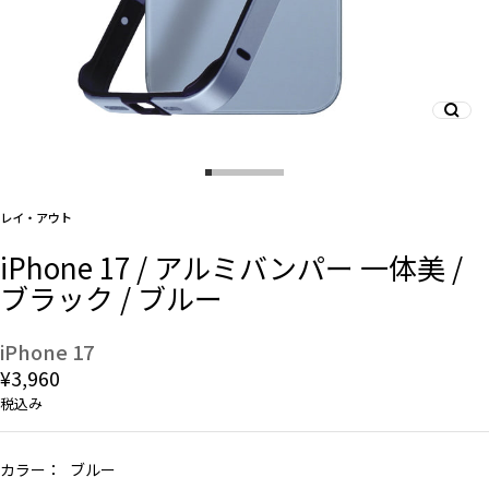
And More
スマホリング/ストラップ/他
レイ・アウト
デザインから探す
iPhone 17 / アルミバンパー 一体美 /
ブラック / ブルー
事業内容
会社概要
iPhone 17
¥3,960
お知らせ
税込み
よくある質問
カラー：
ブルー