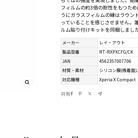
らではの強度を実現しました。鉛筆
フィルムの約3倍の耐性をもつた
うにガラスフィルムの縁はラウン
っていることを感じさせません。
ルム貼り付けキットを同梱しまし
メーカー
レイ・アウト
製品型番
RT-RXPXCFG/CK
JAN
4562357007706
材質・素材
シリコン膜(吸着面
対応機種
Xperia X Compact
共有