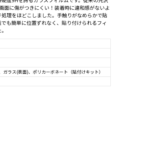
硬度9Hを誇るガラスフィルムです。従来の光沢
め画面に傷がつきにくい！装着時に違和感がないよ
ド処理をほどこしました。手触りがなめらかで貼
誰でも簡単に位置ずれなく、貼り付けられるフィ
た。
)、ガラス(表面)、ポリカーボネート（貼付けキット）