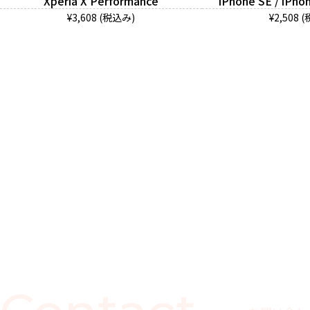
Xperia X Performance
iPhone SE / iPhon
¥3,608 (税込み)
¥2,508 