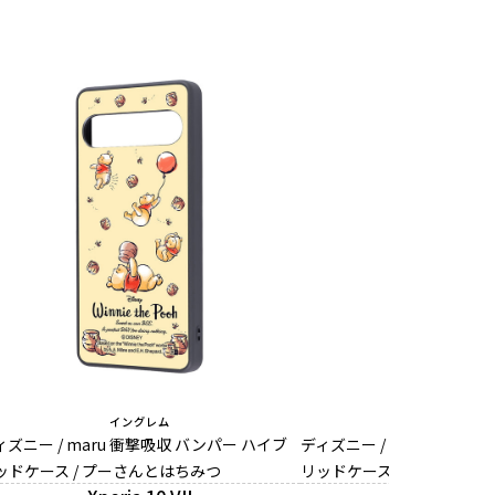
イングレム
イングレム
ィズニー / maru 衝撃吸収 バンパー ハイブ
ディズニー / maru 衝撃吸
ッドケース / プーさんとはちみつ
リッドケース / いろんなス