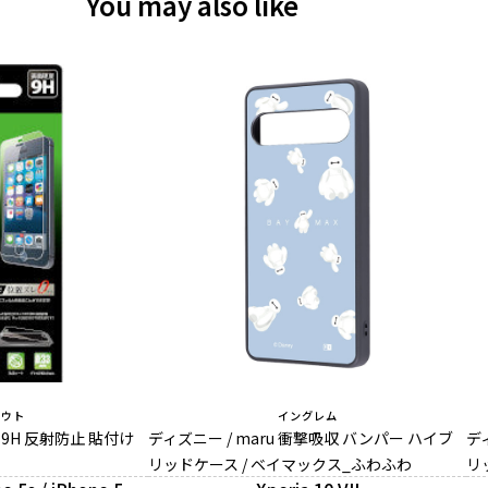
You may also like
アウト
イングレム
9H 反射防止 貼付け
ディズニー / maru 衝撃吸収 バンパー ハイブ
デ
リッドケース / ベイマックス_ふわふわ
リ