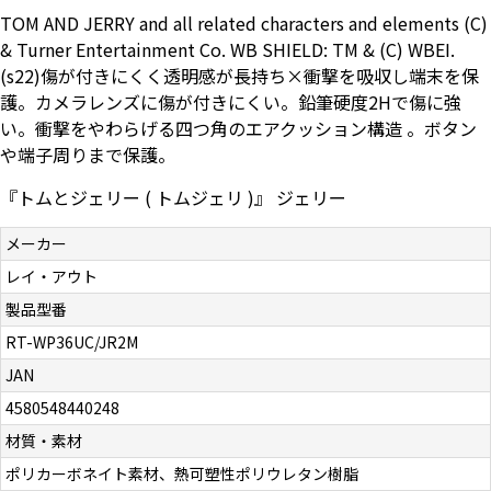
TOM AND JERRY and all related characters and elements (C)
お問い合わせ（一般の皆様）
& Turner Entertainment Co. WB SHIELD: TM & (C) WBEI.
(s22)傷が付きにくく透明感が長持ち×衝撃を吸収し端末を保
お問い合わせ（企業様）
護。カメラレンズに傷が付きにくい。鉛筆硬度2Hで傷に強
い。衝撃をやわらげる四つ角のエアクッション構造 。ボタン
プライバシーポリシー
や端子周りまで保護。
『トムとジェリー ( トムジェリ )』 ジェリー
メーカー
レイ・アウト
製品型番
RT-WP36UC/JR2M
JAN
4580548440248
材質・素材
ポリカーボネイト素材、熱可塑性ポリウレタン樹脂