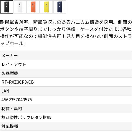
お問い合わせ（一般の皆様）
耐衝撃＆薄軽。衝撃吸収力のあるハニカム構造を採用。側面の
お問い合わせ（企業様）
ボタンや端子周りまでしっかり保護。ケースを付けたまま各種
操作が可能なので機能性抜群！見た目を損ねない側面のストラ
プライバシーポリシー
ップホール。
メーカー
レイ・アウト
製品型番
RT-RXZ3CP3/CB
JAN
4562357043575
材質・素材
熱可塑性ポリウレタン樹脂
対応機種