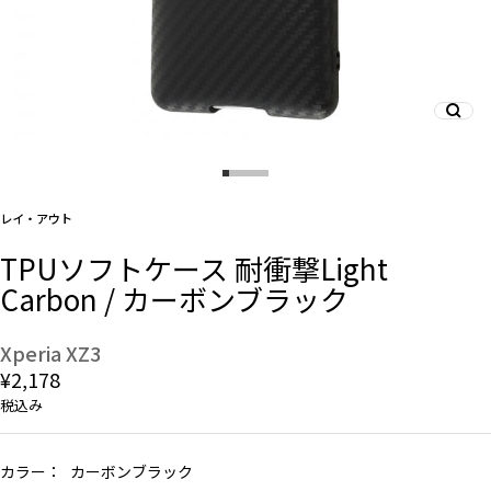
And More
スマホリング/ストラップ/他
レイ・アウト
デザインから探す
TPUソフトケース 耐衝撃Light
Carbon / カーボンブラック
事業内容
会社概要
Xperia XZ3
¥2,178
お知らせ
税込み
よくある質問
カラー：
カーボンブラック