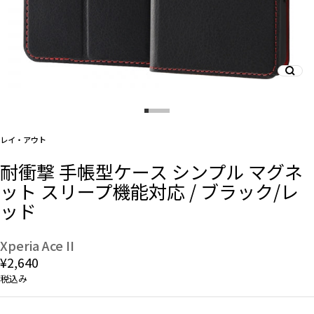
And More
スマホリング/ストラップ/他
レイ・アウト
デザインから探す
耐衝撃 手帳型ケース シンプル マグネ
ット スリープ機能対応 / ブラック/レ
事業内容
ッド
会社概要
Xperia Ace II
お知らせ
¥2,640
税込み
よくある質問