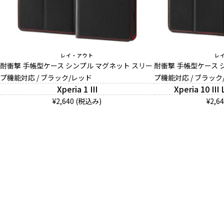
レイ・アウト
レ
耐衝撃 手帳型ケース シンプル マグネット スリー
耐衝撃 手帳型ケース 
プ機能対応 / ブラック/レッド
プ機能対応 / ブラック
Xperia 1 III
Xperia 10 III 
¥2,640 (税込み)
¥2,6