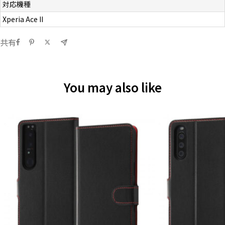
対応機種
Xperia Ace II
共有
You may also like