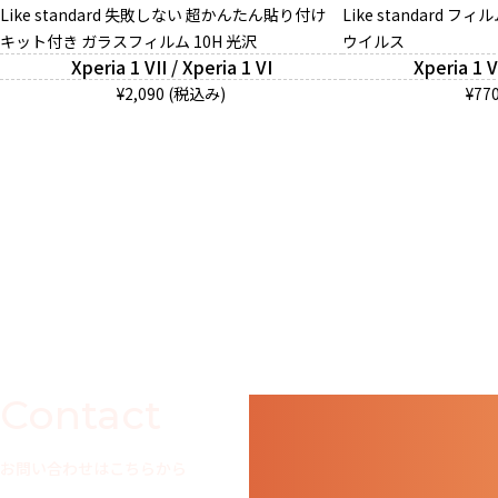
Like standard 失敗しない 超かんたん貼り付け
Like standard 
キット付き ガラスフィルム 10H 光沢
ウイルス
Xperia 1 VII / Xperia 1 VI
Xperia 1 V
¥2,090 (税込み)
¥77
Contact
お問い合わせはこちらから