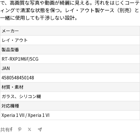
で、高画質な写真や動画が綺麗に見える。汚れをはじくコーテ
お問い合わせ（一般の皆様）
ィングで清潔な状態を保つ。レイ・アウト製ケース（別売）と
一緒に使用しても干渉しない設計。
お問い合わせ（企業様）
メーカー
レイ・アウト
プライバシーポリシー
製品型番
RT-RXP1M6F/SCG
JAN
4580548450148
材質・素材
ガラス、シリコン糊
対応機種
Xperia 1 VII / Xperia 1 VI
共有