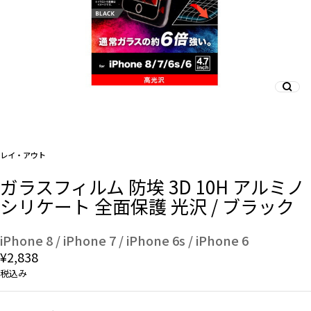
And More
スマホリング/ストラップ/他
デザインから探す
レイ・アウト
ガラスフィルム 防埃 3D 10H アルミノ
事業内容
シリケート 全面保護 光沢 / ブラック
会社概要
iPhone 8 / iPhone 7 / iPhone 6s / iPhone 6
¥2,838
お知らせ
税込み
よくある質問