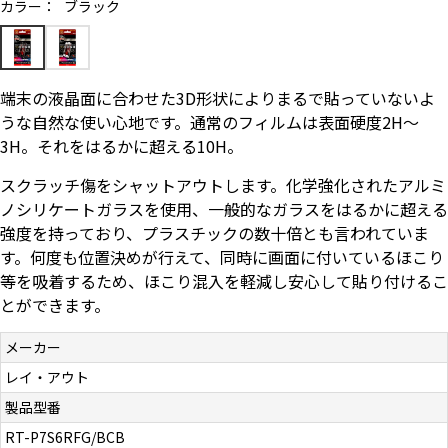
カラー：
ブラック
お問い合わせ（一般の皆様）
お問い合わせ（企業様）
端末の液晶面に合わせた3D形状によりまるで貼っていないよ
うな自然な使い心地です。通常のフィルムは表面硬度2H～
プライバシーポリシー
3H。それをはるかに超える10H。
スクラッチ傷をシャットアウトします。化学強化されたアルミ
ノシリケートガラスを使用、一般的なガラスをはるかに超える
強度を持っており、プラスチックの数十倍とも言われていま
す。何度も位置決めが行えて、同時に画面に付いているほこり
等を吸着するため、ほこり混入を軽減し安心して貼り付けるこ
とができます。
メーカー
レイ・アウト
製品型番
RT-P7S6RFG/BCB