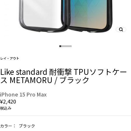
And More
スマホリング/ストラップ/他
レイ・アウト
デザインから探す
Like standard 耐衝撃 TPUソフトケー
ス METAMORU / ブラック
事業内容
会社概要
iPhone 15 Pro Max
¥2,420
お知らせ
税込み
よくある質問
カラー：
ブラック