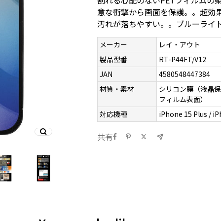
割れる心配のないPETフィルムの
意な衝撃から画面を保護。。超効
汚れが落ちやすい。。ブルーライト
メーカー
レイ・アウト
製品型番
RT-P44FT/V12
JAN
4580548447384
材質・素材
シリコン膜（液晶保
フィルム表面）
対応機種
iPhone 15 Plus / i
共有