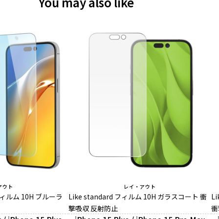
You may also like
アウト
レイ・アウト
スフィルム 10H ブルーラ
Like standard フィルム 10H ガラスコート 衝
L
撃吸収 反射防止
衝