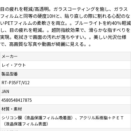
お問い合わせ（一般の皆様）
目の疲れを軽減/高透明。ガラスコーティングを施し、ガラス
フィルムと同等の硬度10Hと、貼り直しの際に割れる心配のな
いPETフィルムの柔軟さを両立。。ブルーライトを約40％軽減
お問い合わせ（企業様）
し、目の疲れを軽減。。超防指紋効果で、滑らかな指すべりを
実現。乾拭きで画面の汚れが落ちやすい。。美しい光沢仕様
プライバシーポリシー
で、高画質な写真や動画が綺麗に見える。。
メーカー
レイ・アウト
製品型番
RT-P35FT/V12
JAN
4580548417875
材質・素材
シリコン膜（液晶保護フィルム吸着面）、アクリル系樹脂＋ＰＥＴ
（液晶保護フィルム表面）