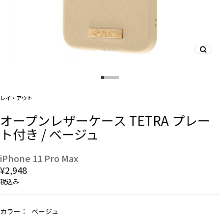
And More
スマホリング/ストラップ/他
レイ・アウト
デザインから探す
オープンレザーケース TETRA プレー
ト付き / ベージュ
事業内容
会社概要
iPhone 11 Pro Max
¥2,948
お知らせ
税込み
よくある質問
カラー：
ベージュ