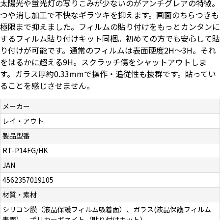
太陽光や蛍光灯の写りこみが少ないのがアンチグレアの特徴。
お問い合わせ（一般の皆様）
つや消し加工で不快なギラツキを抑えます。画面のちらつきも
極限まで抑えました。フィルムの貼り付けをもっとカンタンに
するフィルム貼り付けキット同梱。初めての方でも安心して貼
お問い合わせ（企業様）
り付けが可能です。通常のフィルムは表面硬度2H～3H。それ
をはるかに超える9H。スクラッチ傷をシャットアウトしま
プライバシーポリシー
す。ガラス厚約0.33mmで操作・追従性も抜群です。貼ってい
ることを感じさせません。
メーカー
レイ・アウト
製品型番
RT-P14FG/HK
JAN
4562357019105
材質・素材
シリコン膜（液晶保護フィルム吸着面）、ガラス(液晶保護フィルム
表面）、ポリカーボネイト（貼り付けキット）