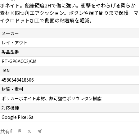
ボネイト。鉛筆硬度2Hで傷に強い。衝撃をやわらげる柔らか
お問い合わせ（一般の皆様）
素材×四つ角エアクッション。ボタンや端子周りまで保護。マ
イクロドット加工で側面の粘着痕を軽減。
お問い合わせ（企業様）
メーカー
プライバシーポリシー
レイ・アウト
製品型番
RT-GP6ACC2/CM
JAN
4580548418506
材質・素材
ポリカーボネイト素材、熱可塑性ポリウレタン樹脂
対応機種
Google Pixel 6a
共有