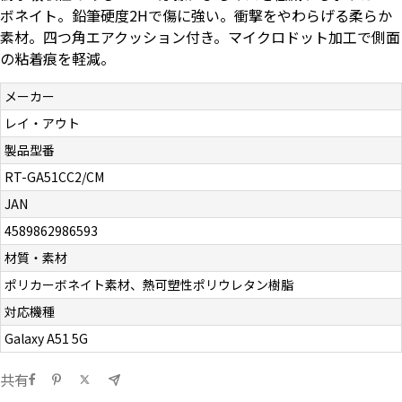
ボネイト。鉛筆硬度2Hで傷に強い。衝撃をやわらげる柔らか
お問い合わせ（一般の皆様）
素材。四つ角エアクッション付き。マイクロドット加工で側面
の粘着痕を軽減。
お問い合わせ（企業様）
メーカー
プライバシーポリシー
レイ・アウト
製品型番
RT-GA51CC2/CM
JAN
4589862986593
材質・素材
ポリカーボネイト素材、熱可塑性ポリウレタン樹脂
対応機種
Galaxy A51 5G
共有