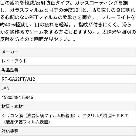
目の疲れを軽減/反射防止タイプ。ガラスコーティングを施
お問い合わせ（一般の皆様）
し、ガラスフィルムと同等の硬度10Hと、貼り直しの際に割れ
る心配のないPETフィルムの柔軟さを両立。。ブルーライトを
お問い合わせ（企業様）
約40％軽減し、目の疲れを軽減。。指紋が付きにくく、滑ら
かな操作感でゲームをする方にもおすすめ。。太陽光や照明の
反射を防ぐので画面が見やすい。。
プライバシーポリシー
メーカー
レイ・アウト
製品型番
RT-GA22FT/W12
JAN
4580548416946
材質・素材
シリコン膜（液晶保護フィルム吸着面）、アクリル系樹脂＋ＰＥＴ
（液晶保護フィルム表面）
対応機種