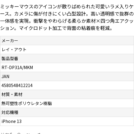
ミッキーマウスのアイコンが散りばめられた可愛いラメ入りケ
お問い合わせ（一般の皆様）
ース。カメラに傷が付きにくい凸型設計。高い透明感で抜群の
一体感を実現。衝撃をやわらげる柔らか素材×四つ角エアクッ
お問い合わせ（企業様）
ション。マイクロドット加工で背面の粘着痕を軽減。
プライバシーポリシー
メーカー
レイ・アウト
製品型番
RT-DP31A/MKM
JAN
4580548412214
材質・素材
熱可塑性ポリウレタン樹脂
対応機種
iPhone 13