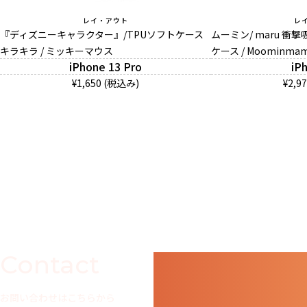
レイ・アウト
レ
『ディズニーキャラクター』/TPUソフトケース
ムーミン/ maru 衝
キラキラ / ミッキーマウス
ケース / Moominmam
iPhone 13 Pro
iP
¥1,650 (税込み)
¥2,9
Contact
お問い合わせはこちらから