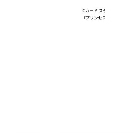
イングレム
ICカード ステッカー ディズ
『プリンセスのプロフィール
¥418 (税込