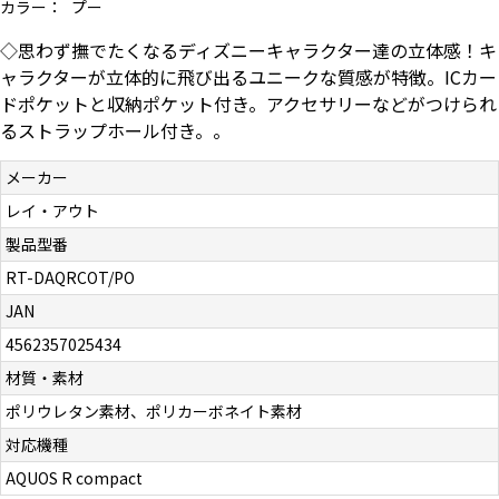
カラー：
プー
お問い合わせ（一般の皆様）
◇思わず撫でたくなるディズニーキャラクター達の立体感！キ
ャラクターが立体的に飛び出るユニークな質感が特徴。ICカー
お問い合わせ（企業様）
ドポケットと収納ポケット付き。アクセサリーなどがつけられ
るストラップホール付き。。
プライバシーポリシー
メーカー
レイ・アウト
製品型番
RT-DAQRCOT/PO
JAN
4562357025434
材質・素材
ポリウレタン素材、ポリカーボネイト素材
対応機種
AQUOS R compact