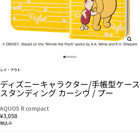
And More
スマホリング/ストラップ/他
デザインから探す
レイ・アウト
ディズニーキャラクター/手帳型ケース
事業内容
スタンディング カーシヴ / プー
会社概要
AQUOS R compact
¥3,058
お知らせ
税込み
よくある質問