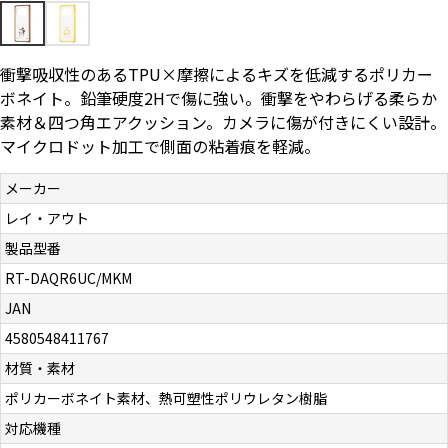
お問い合わせ（一般の皆様）
衝撃吸収性のあるTPU×摩擦によるキズを低減するポリカー
お問い合わせ（企業様）
ボネイト。鉛筆硬度2Hで傷に強い。衝撃をやわらげる柔らか
素材＆四つ角エアクッション。カメラに傷が付きにくい設計。
プライバシーポリシー
マイクロドット加工で側面の粘着痕を軽減。
メーカー
レイ・アウト
製品型番
RT-DAQR6UC/MKM
JAN
4580548411767
材質・素材
ポリカーボネイト素材、熱可塑性ポリウレタン樹脂
対応機種