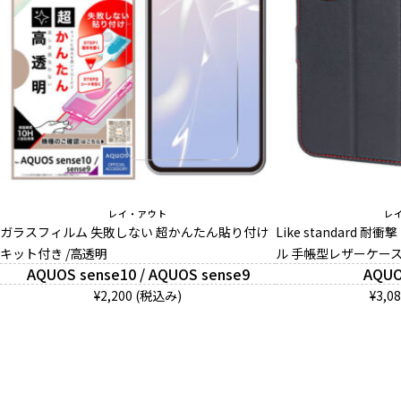
レイ・アウト
レ
ガラスフィルム 失敗しない 超かんたん貼り付け
Like standard 
キット付き /高透明
ル 手帳型レザーケース
AQUOS sense10 / AQUOS sense9
AQUO
¥2,200 (税込み)
¥3,0