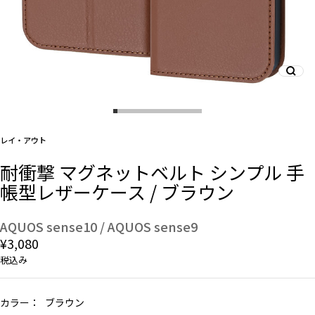
And More
スマホリング/ストラップ/他
レイ・アウト
デザインから探す
耐衝撃 マグネットベルト シンプル 手
帳型レザーケース / ブラウン
事業内容
会社概要
AQUOS sense10 / AQUOS sense9
¥3,080
お知らせ
税込み
よくある質問
カラー：
ブラウン