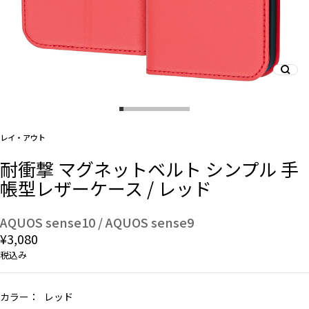
And More
スマホリング/ストラップ/他
レイ・アウト
デザインから探す
耐衝撃 マグネットベルト シンプル 手
帳型レザーケース / レッド
事業内容
会社概要
AQUOS sense10 / AQUOS sense9
¥3,080
お知らせ
税込み
よくある質問
カラー：
レッド