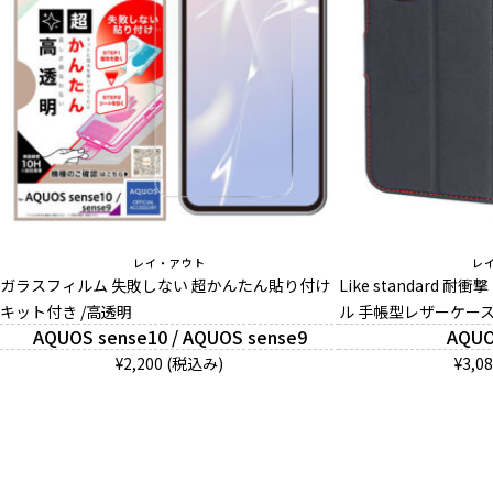
レイ・アウト
レ
ガラスフィルム 失敗しない 超かんたん貼り付け
Like standard 
キット付き /高透明
ル 手帳型レザーケース
AQUOS sense10 / AQUOS sense9
AQUO
¥2,200 (税込み)
¥3,0