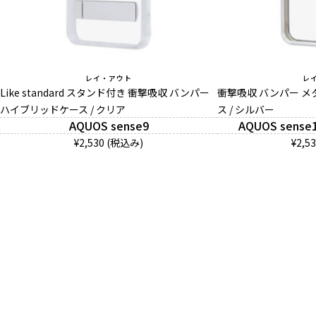
レイ・アウト
レ
Like standard スタンド付き 衝撃吸収 バンパー
衝撃吸収 バンパー メ
ハイブリッドケース / クリア
ス / シルバー
AQUOS sense9
AQUOS sense1
¥2,530 (税込み)
¥2,5