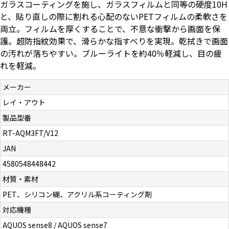
ガラスコーティングを施し、ガラスフィルムと同等の硬度10H
お問い合わせ（一般の皆様）
と、貼り直しの際に割れる心配のないPETフィルムの柔軟さを
両立。フィルムを厚くすることで、不意な衝撃から画面を保
お問い合わせ（企業様）
護。超防指紋効果で、滑らかな指すべりを実現。乾拭きで画面
の汚れが落ちやすい。ブルーライトを約40％軽減し、目の疲
れを軽減。
プライバシーポリシー
メーカー
レイ・アウト
製品型番
RT-AQM3FT/V12
JAN
4580548448442
材質・素材
PET、シリコン糊、アクリル系コーティング剤
対応機種
AQUOS sense8 / AQUOS sense7