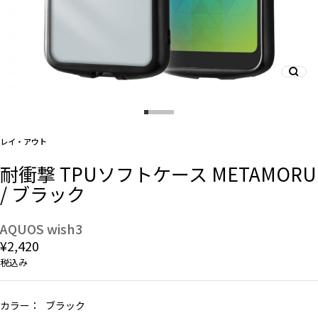
And More
スマホリング/ストラップ/他
レイ・アウト
デザインから探す
耐衝撃 TPUソフトケース METAMORU
/ ブラック
事業内容
会社概要
AQUOS wish3
¥2,420
お知らせ
税込み
よくある質問
カラー：
ブラック