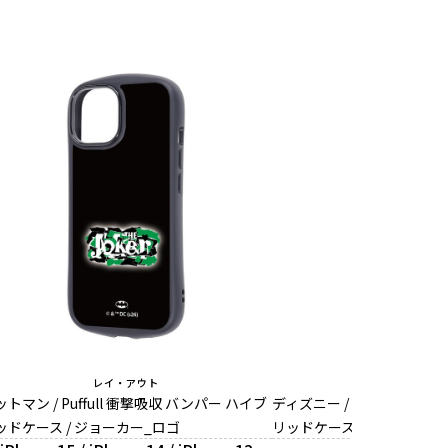
レイ・アウト
レイ・アウ
トマン / Puffull 衝撃吸収 バンパー ハイブ
ディズニー / maru 衝撃吸
ッドケース / ジョーカー_ロゴ
リッドケース / ベイマック