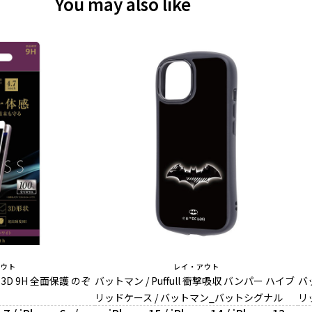
You may also like
アウト
レイ・アウト
D 9H 全面保護 のぞ
バットマン / Puffull 衝撃吸収 バンパー ハイブ
バッ
リッドケース / バットマン_バットシグナル
リ