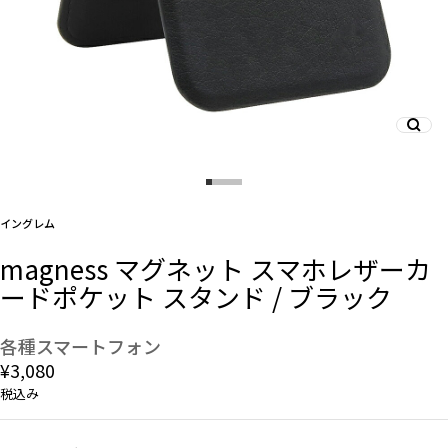
And More
スマホリング/ストラップ/他
デザインから探す
イングレム
magness マグネット スマホレザーカ
事業内容
ードポケット スタンド / ブラック
会社概要
各種スマートフォン
¥3,080
お知らせ
税込み
よくある質問