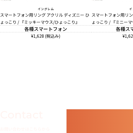
イングレム
イ
スマートフォン用リング アクリル ディズニー ひ
スマートフォン用リング
ょっこり / 『ミッキーマウス/ひょっこり』
ょっこり / 『ミニー
各種スマートフォン
各種ス
¥1,628 (税込み)
¥1,6
Contact
お問い合わせはこちらから