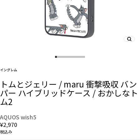
And More
スマホリング/ストラップ/他
デザインから探す
イングレム
トムとジェリー / maru 衝撃吸収 バン
事業内容
パー ハイブリッドケース / おかしなト
ム2
会社概要
お知らせ
AQUOS wish5
¥2,970
よくある質問
税込み