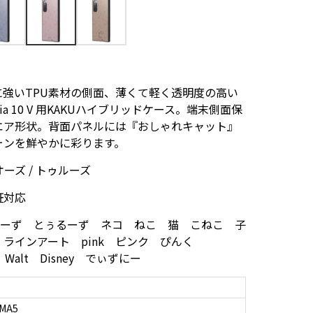
強いTPU素材の側面、薄くて軽く透明度の高い
ia 10 V 用KAKUハイブリッドケース。端末側面保
エア形状。背面パネルには『おしゃれキャット』
ォンを鮮やかに彩ります。
ーズ / トゥルーズ
証対応
 べるりおーず とぅるーず ネコ ねこ 猫 こねこ 子
ラインアート pink ピンク ぴんく
Walt Disney でぃずにー
/MA5