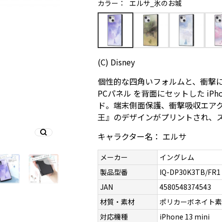
カラー：
エルサ_氷のお城
(C) Disney
個性的な四角いフォルムと、衝撃に
PCパネル を背面にセットした iPhon
ド。端末側面保護、衝撃吸収エア
王』のデザインがプリントされ、
キャラクター名： エルサ
メーカー
イングレム
製品型番
IQ-DP30K3TB/FR1
JAN
4580548374543
材質・素材
ポリカーボネイト素
対応機種
iPhone 13 mini