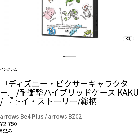
And More
スマホリング/ストラップ/他
デザインから探す
イングレム
『ディズニー・ピクサーキャラクタ
事業内容
ー』/耐衝撃ハイブリッドケース KAKU
/ 『トイ・ストーリー/総柄』
会社概要
お知らせ
arrows Be4 Plus / arrows BZ02
¥2,750
よくある質問
税込み