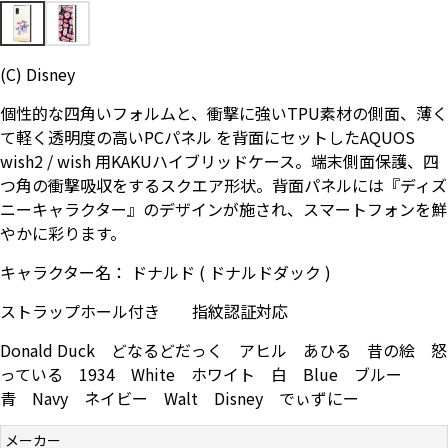
お問い合わせ（一般の皆様）
(C) Disney
お問い合わせ（企業様）
個性的な四角いフォルムと、衝撃に強いTPU素材の側面、薄く
プライバシーポリシー
て軽く透明度の高いPCパネル を背面にセットしたAQUOS
wish2 / wish 用KAKUハイブリッドケース。端末側面保護、四
つ角の衝撃吸収をするスクエア形状。背面パネルには『ディズ
ニーキャラクター』のデザインが施され、スマートフォンを鮮
やかに彩ります。
キャラクター名： ドナルド ( ドナルドダック )
ストラップホール付き 指紋認証対応
Donald Duck どなるどだっく アヒル あひる 昔の絵 怒
っている 1934 White ホワイト 白 Blue ブルー
青 Navy ネイビー Walt Disney でぃずにー
メーカー