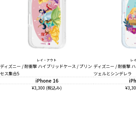
レイ・アウト
レ
ディズニー / 耐衝撃 ハイブリッドケース / プリン
ディズニー / 耐衝撃 
セス集合5
ツェルとシンデレラ
iPhone 16
iP
¥3,300 (税込み)
¥3,3