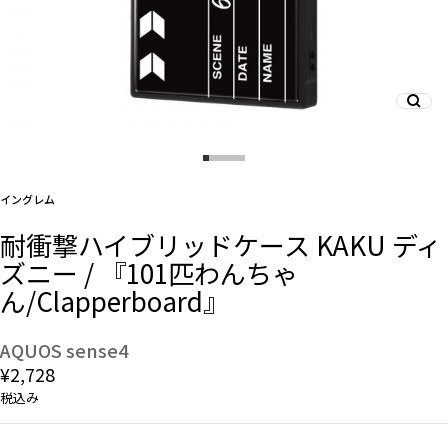
And More
スマホリング/ストラップ/他
イングレム
デザインから探す
耐衝撃ハイブリッドケース KAKU ディ
ズニー / 『101匹わんちゃ
事業内容
ん/Clapperboard』
会社概要
AQUOS sense4
お知らせ
¥2,728
税込み
よくある質問