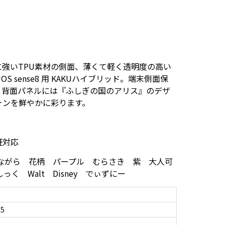
強いTPU素材の側面、薄くて軽く透明度の高い
S sense8 用 KAKUハイブリッド。端末側面保
。背面パネルには『ふしぎの国のアリス』のデザ
ォンを鮮やかに彩ります。
証対応
 ありす はながら 花柄 パープル むらさき 紫 大人可
っく Walt Disney でぃずにー
C5