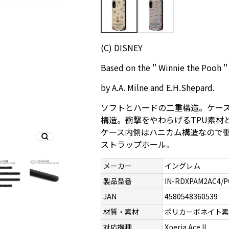
(C) DISNEY
Based on the＂Winnie the Pooh
by A.A. Milne and E.H.Shepard.
ソフトとハードの二重構造。ケー
構造。衝撃をやわらげるTPU素材
ケース内側はハニカム構造なので
ストラップホール。
メーカー
イングレム
製品型番
IN-RDXPAM2AC4/P
JAN
4580548360539
材質・素材
ポリカーボネイト
対応機種
Xperia Ace II