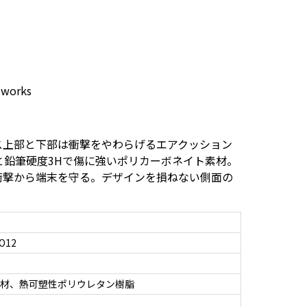
＂works
ス上部と下部は衝撃をやわらげるエアクッション
と鉛筆硬度3Hで傷に強いポリカーボネイト素材。
衝撃から端末を守る。デザインを損ねない側面の
O12
素材、熱可塑性ポリウレタン樹脂