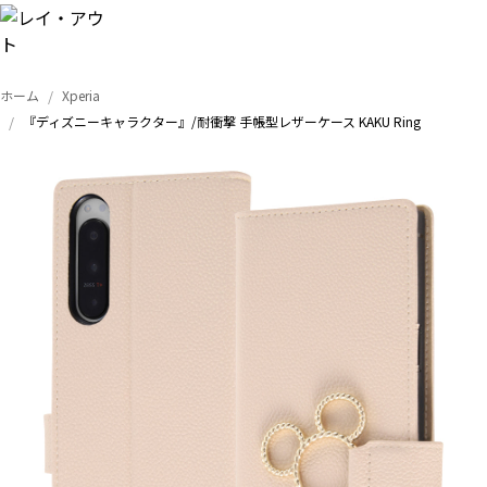
ホーム
Xperia
トップ
『ディズニーキャラクター』/耐衝撃 手帳型レザーケース KAKU Ring
iPhone
Xperia
Galaxy
AQUOS
Google