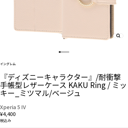
And More
スマホリング/ストラップ/他
デザインから探す
イングレム
『ディズニーキャラクター』/耐衝撃
事業内容
手帳型レザーケース KAKU Ring / ミッ
キー_ミツマル/ベージュ
会社概要
お知らせ
Xperia 5 IV
¥4,400
よくある質問
税込み