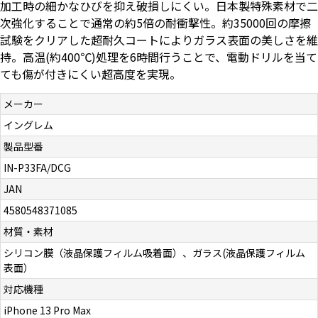
加工時の細かなひびを抑え破損しにくい。日本製特殊素材で二
お問い合わせ（一般の皆様）
次強化することで通常の約5倍の耐衝撃性。約35000回の摩擦
試験をクリアした超耐久コートによりガラス表面の美しさを維
お問い合わせ（企業様）
持。高温(約400℃)処理を6時間行うことで、電動ドリルを当て
ても傷が付きにくい超高度を実現。
プライバシーポリシー
メーカー
イングレム
製品型番
IN-P33FA/DCG
JAN
4580548371085
材質・素材
シリコン膜（液晶保護フィルム吸着面）、ガラス(液晶保護フィルム
表面）
対応機種
iPhone 13 Pro Max