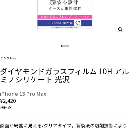
And More
スマホリング/ストラップ/他
イングレム
デザインから探す
ダイヤモンドガラスフィルム 10H アル
ミノシリケート 光沢
事業内容
会社概要
iPhone 13 Pro Max
¥2,420
お知らせ
税込み
よくある質問
画面が綺麗に見える/クリアタイプ。新製法の切削技術により