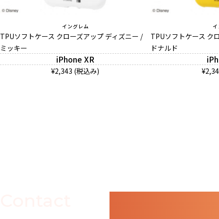
イングレム
イ
TPUソフトケース クローズアップ ディズニー /
TPUソフトケース ク
ミッキー
ドナルド
iPhone XR
iP
¥2,343 (税込み)
¥2,3
Contact