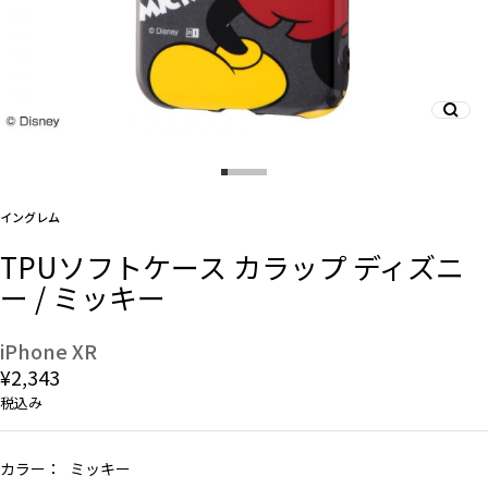
And More
スマホリング/ストラップ/他
イングレム
デザインから探す
TPUソフトケース カラップ ディズニ
ー / ミッキー
事業内容
会社概要
iPhone XR
¥2,343
お知らせ
税込み
よくある質問
カラー：
ミッキー