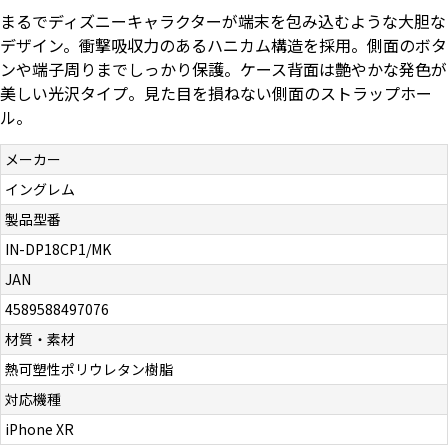
まるでディズニーキャラクターが端末を包み込むような大胆な
お問い合わせ（一般の皆様）
デザイン。衝撃吸収力のあるハニカム構造を採用。側面のボタ
ンや端子周りまでしっかり保護。ケース背面は艶やかな発色が
お問い合わせ（企業様）
美しい光沢タイプ。見た目を損ねない側面のストラップホー
ル。
プライバシーポリシー
メーカー
イングレム
製品型番
IN-DP18CP1/MK
JAN
4589588497076
材質・素材
熱可塑性ポリウレタン樹脂
対応機種
iPhone XR