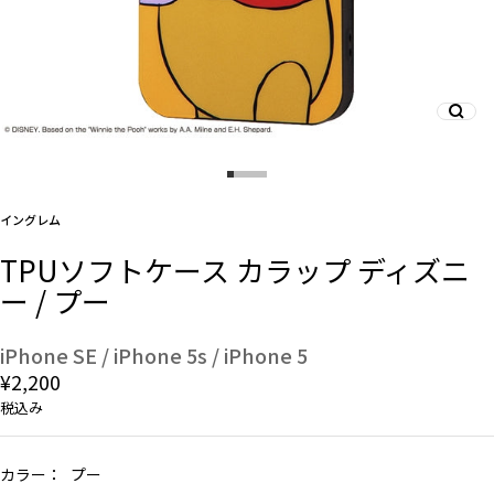
And More
スマホリング/ストラップ/他
イングレム
デザインから探す
TPUソフトケース カラップ ディズニ
ー / プー
事業内容
会社概要
iPhone SE / iPhone 5s / iPhone 5
¥2,200
お知らせ
税込み
よくある質問
カラー：
プー