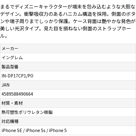
まるでディズニーキャラクターが端末を包み込むような大胆な
お問い合わせ（一般の皆様）
デザイン。衝撃吸収力のあるハニカム構造を採用。側面のボタ
ンや端子周りまでしっかり保護。ケース背面は艶やかな発色が
お問い合わせ（企業様）
美しい光沢タイプ。見た目を損ねない側面のストラップホー
ル。
プライバシーポリシー
メーカー
イングレム
製品型番
IN-DP17CP1/PO
JAN
4589588490664
材質・素材
熱可塑性ポリウレタン樹脂
対応機種
iPhone SE / iPhone 5s / iPhone 5