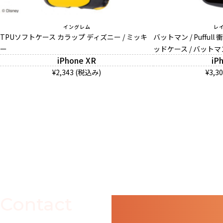
イングレム
レ
TPUソフトケース カラップ ディズニー / ミッキ
バットマン / Puffu
ー
ッドケース / バット
iPhone XR
iP
¥2,343 (税込み)
¥3,3
Contact