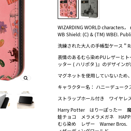
WIZARDING WORLD characters， nam
WB Shield: (C) & (TM) WBEI. Publis
洗練された大人の手帳型ケース＂Raf
表情のあるむら染めPUレザーとト
ッター ( ハリポタ )』のデザインが施さ
マグネットを使用していないため
キャラクター名： ハニーデューク
ストラップホール付き ワイヤレ
Harry Potter はりーぽ
蛙チョコ メラメラメガネ HAPPEE
むら染め レザー Warner Bros
ィザーディングワールド