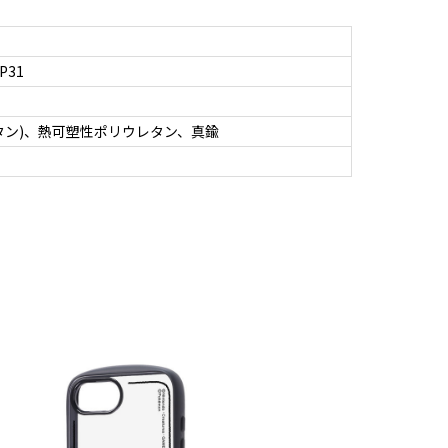
P31
タン)、熱可塑性ポリウレタン、真鍮