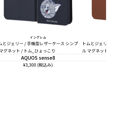
イングレム
イングレム
ムとジェリー / 手帳型レザーケース シンプ
トムとジェリー / 手帳型レ
 マグネット / トム_ひょっこり
ル マグネット / ジェリー_
AQUOS sense8
AQUOS sen
¥3,300 (税込み)
¥3,300 (税