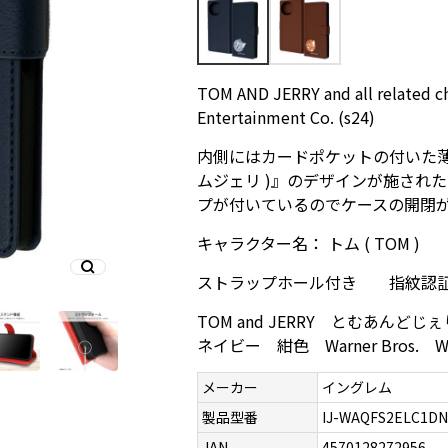
TOM AND JERRY and all related ch
Entertainment Co. (s24)
内側にはカードポケットの付いた薄
ムジェリ )』のデザインが施された
プが付いているのでケースの開閉
キャラクター名： トム ( TOM )
ストラップホール付き 指紋認
TOM and JERRY とむあ
ネイビー 紺色 Warner Bros. 
メーカー
イングレム
製品型番
IJ-WAQFS2ELC1DN
JAN
4570128272956