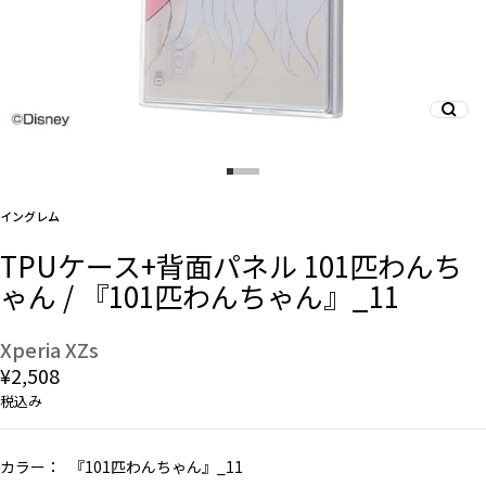
And More
スマホリング/ストラップ/他
イングレム
デザインから探す
TPUケース+背面パネル 101匹わんち
ゃん / 『101匹わんちゃん』_11
事業内容
会社概要
Xperia XZs
¥2,508
お知らせ
税込み
よくある質問
カラー：
『101匹わんちゃん』_11