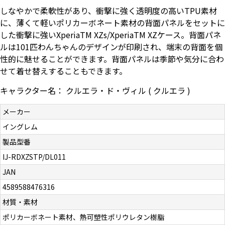
しなやかで柔軟性があり、衝撃に強く透明度の高いTPU素材
お問い合わせ（一般の皆様）
に、薄くて軽いポリカーボネート素材の背面パネルをセットに
した衝撃に強いXperiaTM XZs/XperiaTM XZケース。背面パネ
お問い合わせ（企業様）
ルは101匹わんちゃんのデザインが印刷され、端末の背面を個
性的に魅せることができます。背面パネルは季節や気分に合わ
プライバシーポリシー
せて着せ替えすることもできます。
キャラクター名： クルエラ・ド・ヴィル ( クルエラ )
メーカー
イングレム
製品型番
IJ-RDXZSTP/DL011
Far Beyond
JAN
4589588476316
材質・素材
ポリカーボネート素材、熱可塑性ポリウレタン樹脂